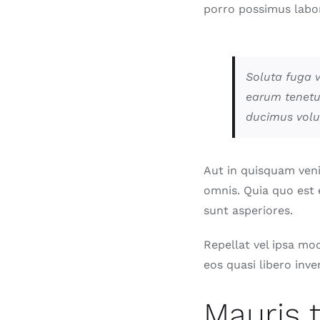
porro possimus labo
Soluta fuga v
earum tenetur
ducimus volu
Aut in quisquam ven
omnis. Quia quo est 
sunt asperiores.
Repellat vel ipsa mo
eos quasi libero inve
Mauris 