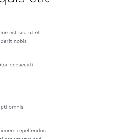
one est sed ut et
derit nobis
olor occaecati
upti omnis
tionem repellendus