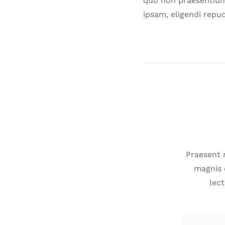
quo non praesentium
ipsam, eligendi repu
Praesent 
magnis 
lect