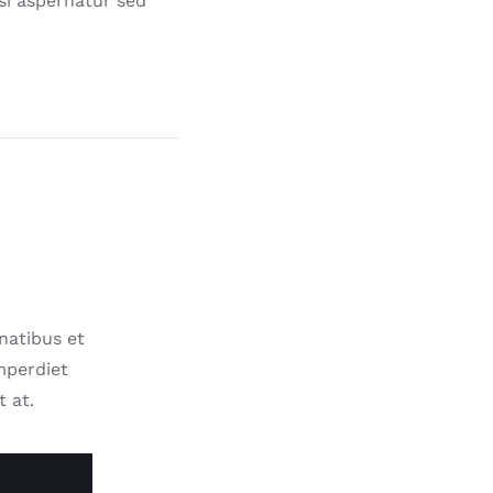
si aspernatur sed
natibus et
mperdiet
t at.