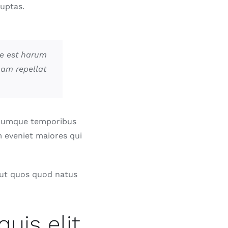
uptas.
se est harum
nam repellat
o cumque temporibus
m eveniet maiores qui
aut quos quod natus
uis elit