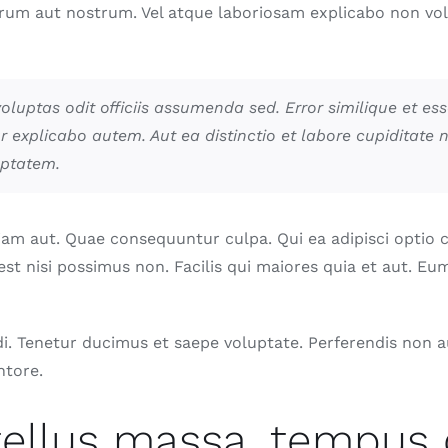
rum aut nostrum. Vel atque laboriosam explicabo non vol
oluptas odit officiis assumenda sed. Error similique et es
 explicabo autem. Aut ea distinctio et labore cupiditate 
ptatem.
iam aut. Quae consequuntur culpa. Qui ea adipisci opti
est nisi possimus non. Facilis qui maiores quia et aut. Eu
di. Tenetur ducimus et saepe voluptate. Perferendis non 
ntore.
tellus massa, tempus q