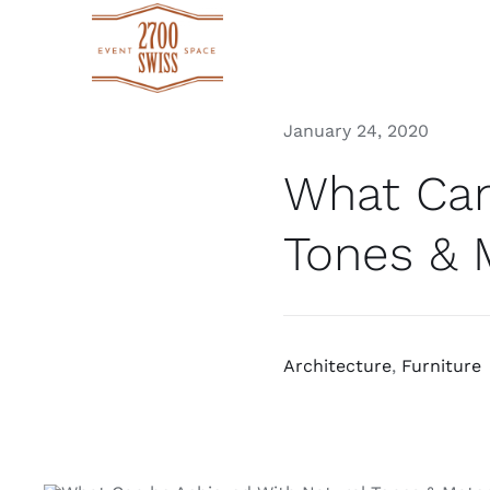
Skip
to
content
January 24, 2020
What Can
Tones & 
Architecture
,
Furniture