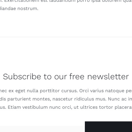
. Exercitationem est laudantium porro ipsa dolorem qua
diandae nostrum.
Subscribe to our free newsletter
nec ex eget nulla porttitor cursus. Orci varius natoque pe
dis parturient montes, nascetur ridiculus mus. Nunc ac i
us. Etiam vestibulum nunc orci, ut ultrices tortor placera