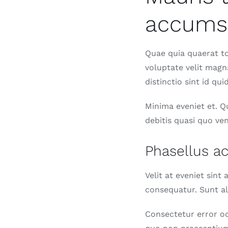
accumsa
Quae quia quaerat tot
voluptate velit mag
distinctio sint id q
Minima eveniet et. Q
debitis quasi quo ve
Phasellus a
Velit at eveniet sint
consequatur. Sunt al
Consectetur error o